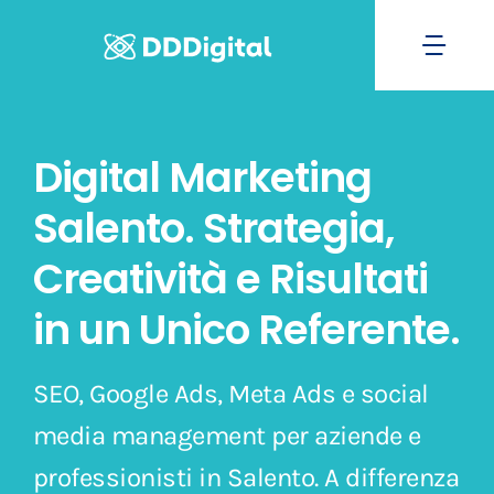
Salta
al
Togg
contenuto
Navi
Home
Digital Marketing
Chi Sono
Salento. Strategia,
Creatività e Risultati
Servizi
in un Unico Referente.
Portfolio
SEO, Google Ads, Meta Ads e social
Blog
media management per aziende e
professionisti in Salento. A differenza
Preventivo