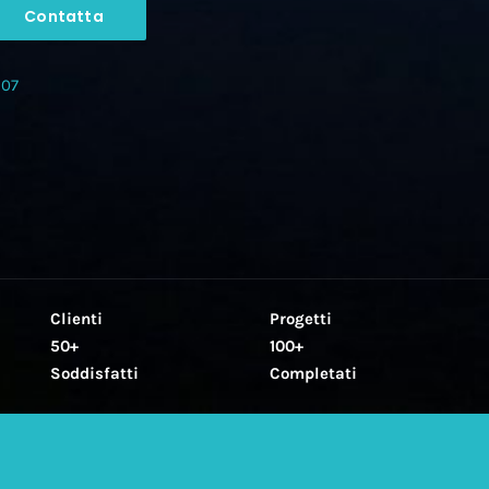
Contatta
907
Clienti
Progetti
50+
100+
Soddisfatti
Completati