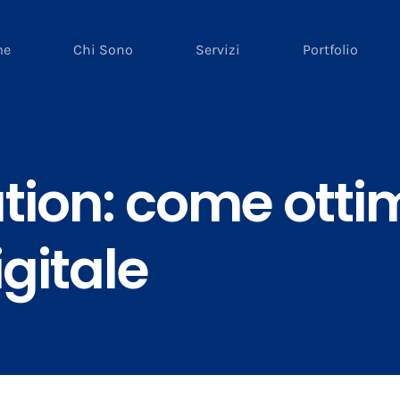
me
Chi Sono
Servizi
Portfolio
ion: come ottimi
gitale