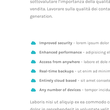
sottovalutare l’importanza della qualità
vendita. Lavorare sulla qualità dei cont
generation.
Improved security
– lorem ipsum dolor 
Enhanced performance
– adipisicing e
Access from anywhere
– labore et dole
Real-time backups
– ut enim ad minim
Entirely cloud based
– sit amet consete
Any number of devices
– tempor incidu
Laboris nisi ut aliquip ex ea commodo c
dolor in reprehenderit in voluptate velit