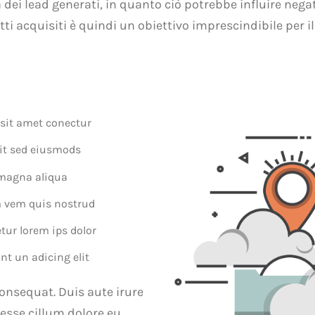
 dei lead generati, in quanto ciò potrebbe influire nega
atti acquisiti è quindi un obiettivo imprescindibile per
sit amet conectur
lit sed eiusmods
 magna aliqua
 vem quis nostrud
tur lorem ips dolor
nt un adicing elit
onsequat. Duis aute irure
 esse cillum dolore eu